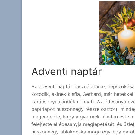
Adventi naptár
Az adventi naptár használatának népszokása
kötődik, akinek kisfia, Gerhard, már hetekke
karácsonyi ajándékok miatt. Az édesanya ezé
papírlapot huszonnégy részre osztott, minde
megengedte, hogy a gyermek minden este meg
felejtette el édesanyja meglepetését, és üzle
huszonnégy ablakocska mögé egy-egy darab c