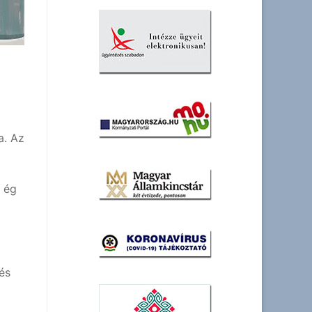
a. Az
e ég
és