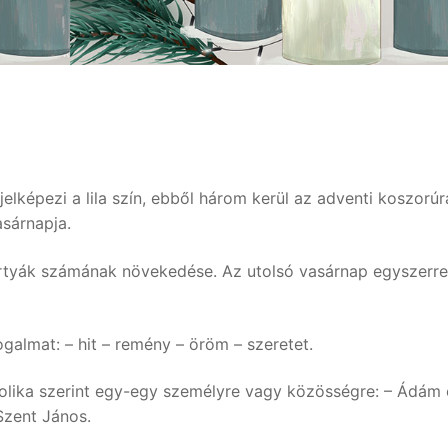
elképezi a lila szín, ebből három kerül az adventi koszorúr
asárnapja.
yertyák számának növekedése. Az utolsó vasárnap egyszerr
galmat: – hit – remény – öröm – szeretet.
olika szerint egy-egy személyre vagy közösségre: – Ádám 
 Szent János.