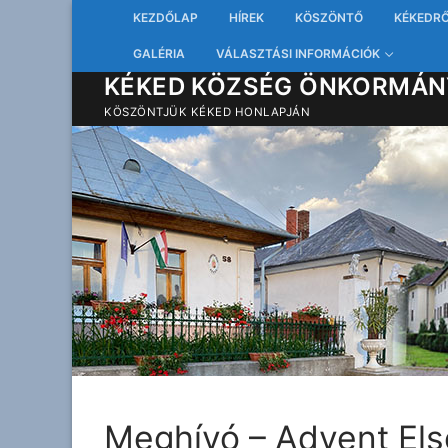
Ugrás
KEZDŐLAP
HÍREK
KÖSZÖNTŐ
KÉKEDR
a
GALÉRIA
VÁLASZTÁSI INFORMÁCIÓK
tartalomra
KÉKED KÖZSÉG ÖNKORMÁN
KÖSZÖNTJÜK KÉKED HONLAPJÁN
Meghívó – Advent Els