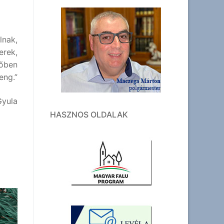
nak,
rek,
őben
ng.”
Gyula
HASZNOS OLDALAK