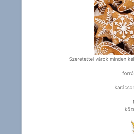
Szeretettel várok minden ké
forró
karácson
köz