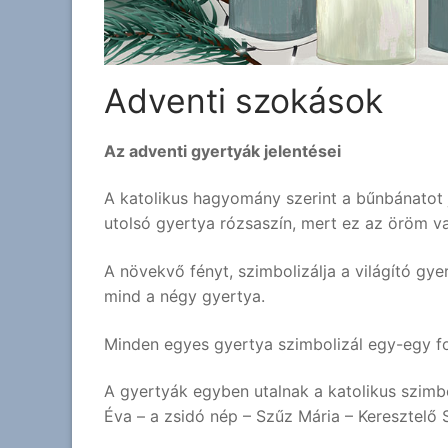
Adventi szokások
Az adventi gyertyák jelentései
A katolikus hagyomány szerint a bűnbánatot j
utolsó gyertya rózsaszín, mert ez az öröm v
A növekvő fényt, szimbolizálja a világító g
mind a négy gyertya.
Minden egyes gyertya szimbolizál egy-egy fo
A gyertyák egyben utalnak a katolikus szimb
Éva – a zsidó nép – Szűz Mária – Keresztelő