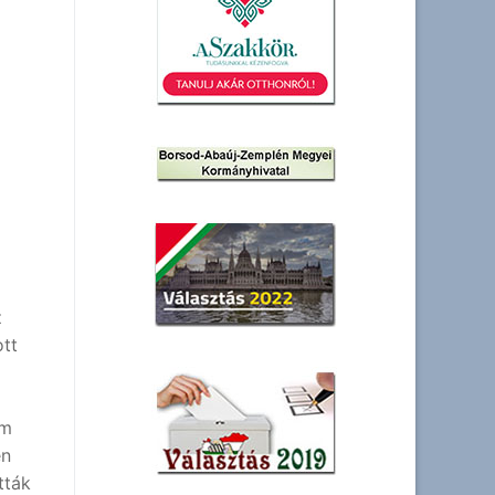
z
ott
em
en
tták