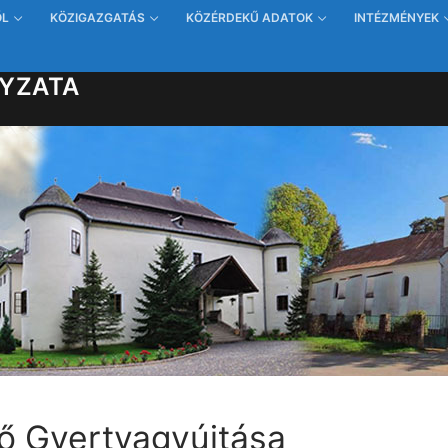
ŐL
KÖZIGAZGATÁS
KÖZÉRDEKŰ ADATOK
INTÉZMÉNYEK
YZATA
ő Gyertyagyújtása