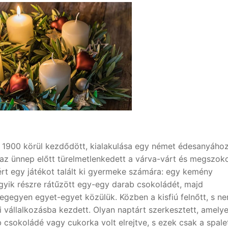
 1900 körül kezdődött, kialakulása egy német édesanyáho
l az ünnep előtt türelmetlenkedett a várva-várt és megszok
rt egy játékot talált ki gyermeke számára: egy kemény
gyik részre rátűzött egy-egy darab csokoládét, majd
egyen egyet-egyet közülük. Közben a kisfiú felnőtt, s n
ti vállalkozásba kezdett. Olyan naptárt szerkesztett, amely
sokoládé vagy cukorka volt elrejtve, s ezek csak a spale