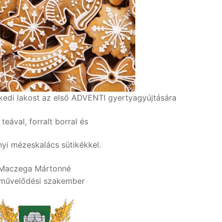
kedi lakost az első ADVENTI gyertyagyújtására
 teával, forralt borral és
yi mézeskalács sütikékkel.
Maczega Mártonné
művelődési szakember