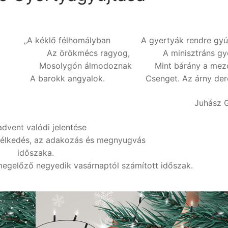
„A kéklő félhomályban A gyertyák rendre gyúl
Az örökmécs ragyog, A minisztráns gye
Mosolygón álmodoznak Mint bárány a mez
A barokk angyalok. Csenget. Az árny dere
Juhász 
advent valódi jelentése
mélkedés, az adakozás és megnyugvás
időszaka.
megelőző negyedik vasárnaptól számított időszak.