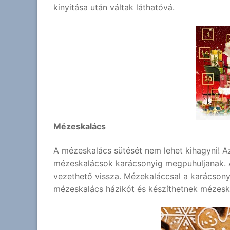
kinyitása után váltak láthatóvá.
Mézeskalács
A mézeskalács sütését nem lehet kihagyni! 
mézeskalácsok karácsonyig megpuhuljanak. 
vezethető vissza. Mézekaláccsal a karácsonyf
mézeskalács házikót és készíthetnek mézesk