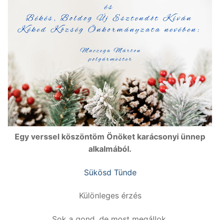
Egy verssel köszöntöm Önöket karácsonyi ünnep
alkalmából.
Sükösd Tünde
Különleges érzés
Sok a gond, de most megállok.