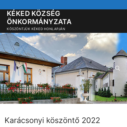
Ugrás
a
KÉKED KÖZSÉG
tartalomra
ÖNKORMÁNYZATA
KÖSZÖNTJÜK KÉKED HONLAPJÁN
Keresése:
Karácsonyi köszöntő 2022