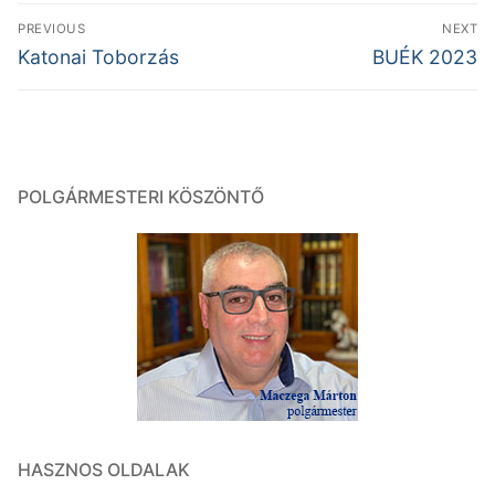
Bejegyzés
PREVIOUS
NEXT
navigáció
Previous
Next
Katonai Toborzás
BUÉK 2023
post:
post:
POLGÁRMESTERI KÖSZÖNTŐ
HASZNOS OLDALAK