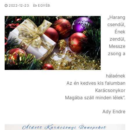
2022-12-23
EGYÉB
„Harang
csendül,
Ének
zendül,
Messze
zsong a
hálaének
Az én kedves kis falumban
Karácsonykor
Magába száll minden lélek”.
Ady Endre