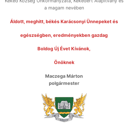
Kéked Község Önkormányzata, Kékedért Alapítvány és
a magam nevében
Áldott, meghitt, békés Karácsonyi Ünnepeket és
egészségben, eredményekben gazdag
Boldog Új Évet Kívánok,
Önöknek
Maczega Márton
polgármester