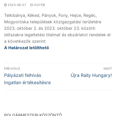
2023-09-27
EGYÉB
Telkibánya, Kéked, Pányok, Fony, Hejce, Regéc,
Mogyoróska települések közigazgatási területére
2023. október 2. és 2023. október 23. közötti
időszakra legeltetési tilalmat és ebzárlatot rendelek el
a következők szerint:
A Határozat letölthető
Bejegyzés
PREVIOUS
NEXT
navigáció
Previous
Next
Pályázati felhívás
Újra Rally Hungary!
post:
post:
Ingatlan értékesítésre
POLGÁRMESTERI KÖSZÖNTŐ