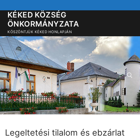
Ugrás
a
KÉKED KÖZSÉG
tartalomra
ÖNKORMÁNYZATA
KÖSZÖNTJÜK KÉKED HONLAPJÁN
Keresése:
Legeltetési tilalom és ebzárlat