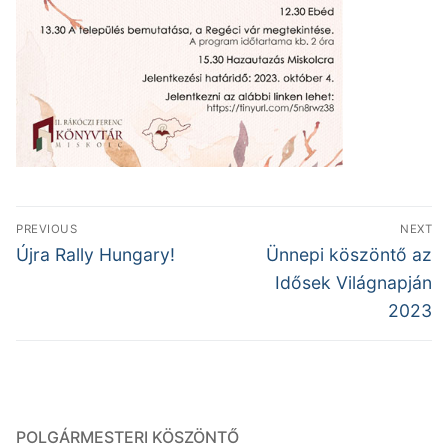
Bejegyzés
PREVIOUS
NEXT
navigáció
Previous
Next
Újra Rally Hungary!
Ünnepi köszöntő az
post:
post:
Idősek Világnapján
2023
POLGÁRMESTERI KÖSZÖNTŐ