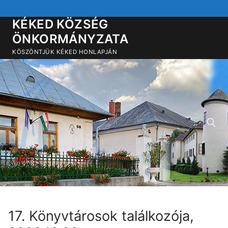
Ugrás
a
KÉKED KÖZSÉG
tartalomra
ÖNKORMÁNYZATA
KÖSZÖNTJÜK KÉKED HONLAPJÁN
Keresése:
17. Könyvtárosok találkozója,