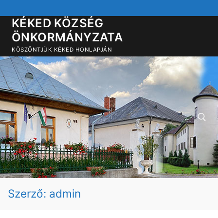
Ugrás
a
KÉKED KÖZSÉG
tartalomra
ÖNKORMÁNYZATA
KÖSZÖNTJÜK KÉKED HONLAPJÁN
Keresése:
Szerző:
admin