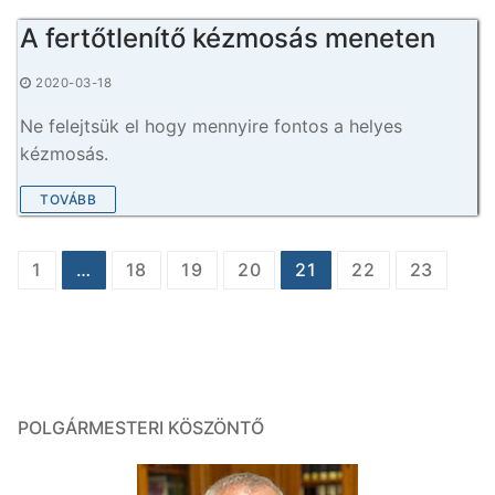
A fertőtlenítő kézmosás meneten
2020-03-18
Ne felejtsük el hogy mennyire fontos a helyes
kézmosás.
TOVÁBB
Bejegyzés
1
…
18
19
20
21
22
23
navigáció
POLGÁRMESTERI KÖSZÖNTŐ