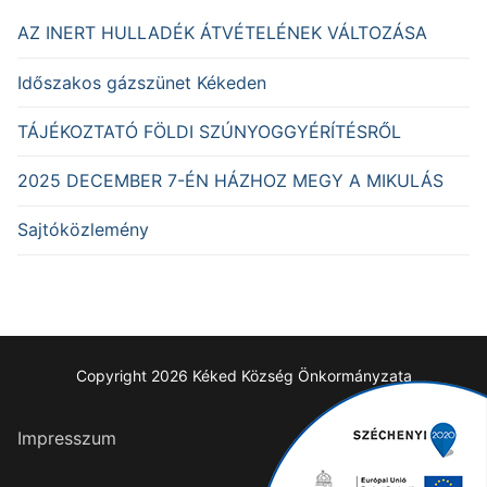
AZ INERT HULLADÉK ÁTVÉTELÉNEK VÁLTOZÁSA
Időszakos gázszünet Kékeden
TÁJÉKOZTATÓ FÖLDI SZÚNYOGGYÉRÍTÉSRŐL
2025 DECEMBER 7-ÉN HÁZHOZ MEGY A MIKULÁS
Sajtóközlemény
Copyright 2026 Kéked Község Önkormányzata
Impresszum