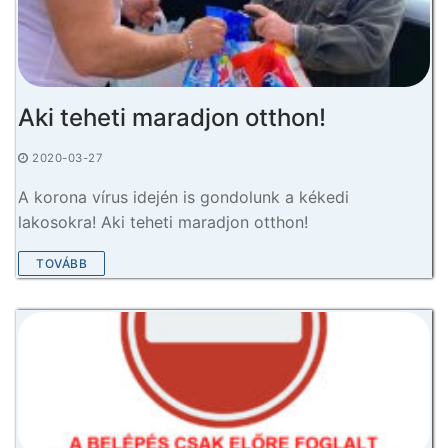
Aki teheti maradjon otthon!
2020-03-27
A korona vírus idején is gondolunk a kékedi
lakosokra! Aki teheti maradjon otthon!
TOVÁBB