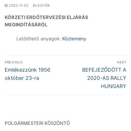
2020-11-02
EGYÉB
KÖRZETI ERDŐTERVEZÉSI ELJÁRÁS
MEGINDÍTÁSÁRÓL
Letölthető anyagok:
Közlemény
Bejegyzés
PREVIOUS
NEXT
navigáció
Previous
Next
Emlékezzünk 1956
BEFEJEZŐDÖTT A
post:
post:
október 23-ra
2020-AS RALLY
HUNGARY
POLGÁRMESTERI KÖSZÖNTŐ