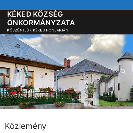
Ugrás
a
KÉKED KÖZSÉG
tartalomra
ÖNKORMÁNYZATA
KÖSZÖNTJÜK KÉKED HONLAPJÁN
Keresése:
Közlemény