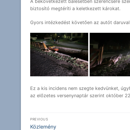
A bekövetkezett balesetben szerencsére szemé
biztosító megtéríti a keletkezett károkat.
Gyors intézkedést követően az autót daruval k
Ez a kis incidens nem szegte kedvünket, úgyh
az előzetes versenynaptár szerint október 2
Bejegyzés
PREVIOUS
Previous
navigáció
Közlemény