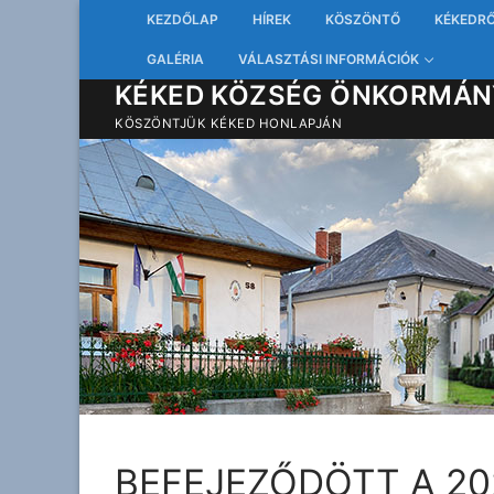
Ugrás
KEZDŐLAP
HÍREK
KÖSZÖNTŐ
KÉKEDR
a
GALÉRIA
VÁLASZTÁSI INFORMÁCIÓK
tartalomra
KÉKED KÖZSÉG ÖNKORMÁN
KÖSZÖNTJÜK KÉKED HONLAPJÁN
BEFEJEZŐDÖTT A 20