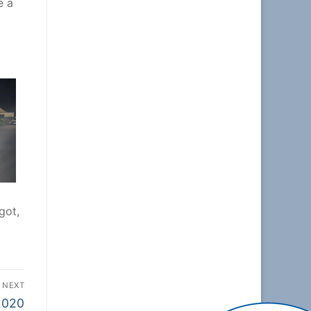
e a
got,
NEXT
2020