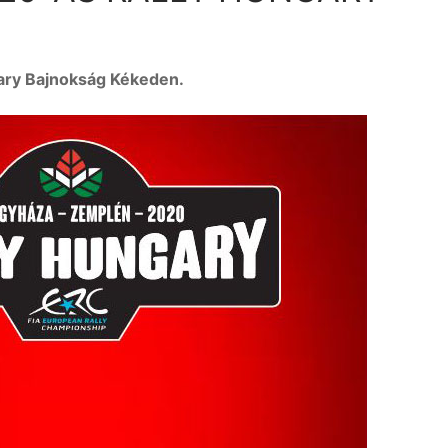
gary Bajnokság Kékeden.