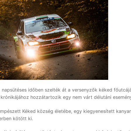
apsütéses időben szelték át a versenyzők kéked főutcájá
p krónikájához hozzátartozik egy nem várt délutáni esemén
mpészett Kéked község életébe, egy kiegyenesített kanyar
rben kötött ki.