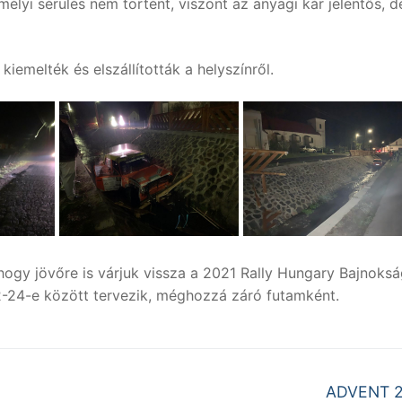
lyi sérülés nem történt, viszont az anyagi kár jelentős, d
iemelték és elszállították a helyszínről.
ogy jövőre is várjuk vissza a 2021 Rally Hungary Bajnoksá
2-24-e között tervezik, méghozzá záró futamként.
Next
ADVENT 