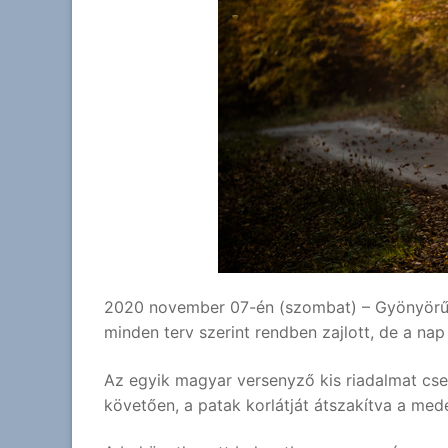
2020 november 07-én (szombat) – Gyönyörű n
minden terv szerint rendben zajlott, de a na
Az egyik magyar versenyző kis riadalmat cse
követően, a patak korlátját átszakítva a mede