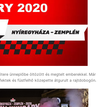
tere ünneplőbe öltözött és megtelt emberekkel. Már
fektek és füstfelhő közepette átgurult a rajtdobogón.