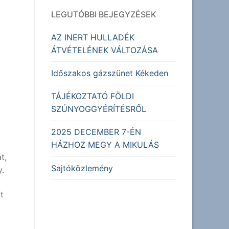
LEGUTÓBBI BEJEGYZÉSEK
AZ INERT HULLADÉK
ÁTVÉTELÉNEK VÁLTOZÁSA
Időszakos gázszünet Kékeden
TÁJÉKOZTATÓ FÖLDI
SZÚNYOGGYÉRÍTÉSRŐL
2025 DECEMBER 7-ÉN
HÁZHOZ MEGY A MIKULÁS
t,
Sajtóközlemény
y.
t