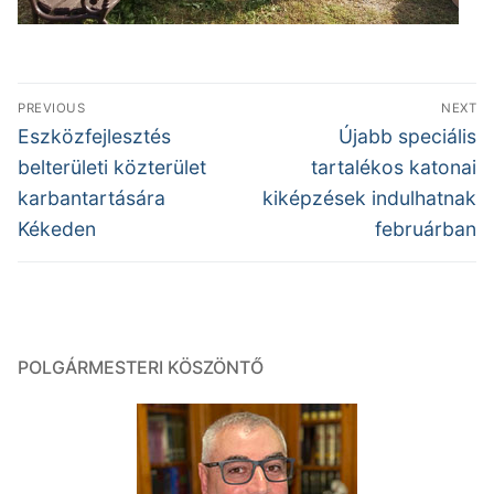
Bejegyzés
PREVIOUS
NEXT
navigáció
Previous
Next
Eszközfejlesztés
Újabb speciális
post:
post:
belterületi közterület
tartalékos katonai
karbantartására
kiképzések indulhatnak
Kékeden
februárban
POLGÁRMESTERI KÖSZÖNTŐ