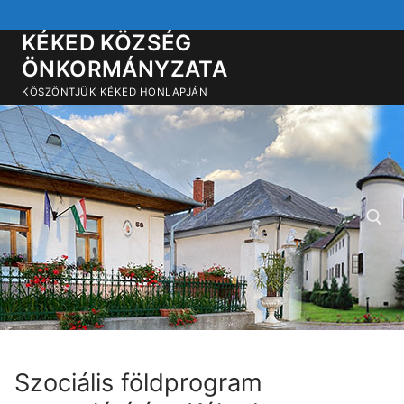
Ugrás
a
KÉKED KÖZSÉG
tartalomra
ÖNKORMÁNYZATA
KÖSZÖNTJÜK KÉKED HONLAPJÁN
Keresése:
Szociális földprogram