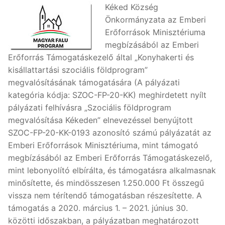
Kéked Község
Önkormányzata az Emberi
Erőforrások Minisztériuma
megbízásából az Emberi
Erőforrás Támogatáskezelő által „Konyhakerti és
kisállattartási szociális földprogram”
megvalósításának támogatására (A pályázati
kategória kódja: SZOC-FP-20-KK) meghirdetett nyílt
pályázati felhívásra „Szociális földprogram
megvalósítása Kékeden” elnevezéssel benyújtott
SZOC-FP-20-KK-0193 azonosító számú pályázatát az
Emberi Erőforrások Minisztériuma, mint támogató
megbízásából az Emberi Erőforrás Támogatáskezelő,
mint lebonyolító elbírálta, és támogatásra alkalmasnak
minősítette, és mindösszesen 1.250.000 Ft összegű
vissza nem térítendő támogatásban részesítette. A
támogatás a 2020. március 1. – 2021. június 30.
közötti időszakban, a pályázatban meghatározott