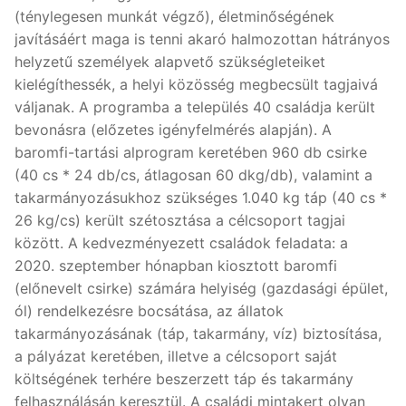
(ténylegesen munkát végző), életminőségének
javításáért maga is tenni akaró halmozottan hátrányos
helyzetű személyek alapvető szükségleteiket
kielégíthessék, a helyi közösség megbecsült tagjaivá
váljanak. A programba a település 40 családja került
bevonásra (előzetes igényfelmérés alapján). A
baromfi-tartási alprogram keretében 960 db csirke
(40 cs * 24 db/cs, átlagosan 60 dkg/db), valamint a
takarmányozásukhoz szükséges 1.040 kg táp (40 cs *
26 kg/cs) került szétosztása a célcsoport tagjai
között. A kedvezményezett családok feladata: a
2020. szeptember hónapban kiosztott baromfi
(előnevelt csirke) számára helyiség (gazdasági épület,
ól) rendelkezésre bocsátása, az állatok
takarmányozásának (táp, takarmány, víz) biztosítása,
a pályázat keretében, illetve a célcsoport saját
költségének terhére beszerzett táp és takarmány
felhasználásán keresztül. A családi mintakert olyan