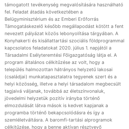
támogatott tevékenység megvalósítására használható
fel. Feladat átadás következtében a
Belügyminisztérium és az Emberi Erőforrás
Támogatáskezelő később megállapodást kötött a fent
nevezett pályázat közös lebonyolítása tárgyában. A
Konyhakerti és kisállattartási szociális földprogrammal
kapcsolatos feladatokat 2020. július 1. napjától a
Társadalmi Esélyteremtési Főigazgatóság látja el. A
program általános célkitűzése az volt, hogy a
település halmozottan hátrányos helyzetű lakosai
(családjai) munkatapasztalatra tegyenek szert és a
helyi közösség, illetve a helyi társadalom megbecsült
tagjaivá váljanak, továbbá az életszínvonaluk,
jövedelmi helyzetük pozitív irányba történő
elmozdulását látva mások is kedvet kapjanak a
programba történő bekapcsolódásra és így a
szemléletváltásra. A baromfi-tartási alprogramok
célkitűzése, hogy a benne aktívan résztvevő