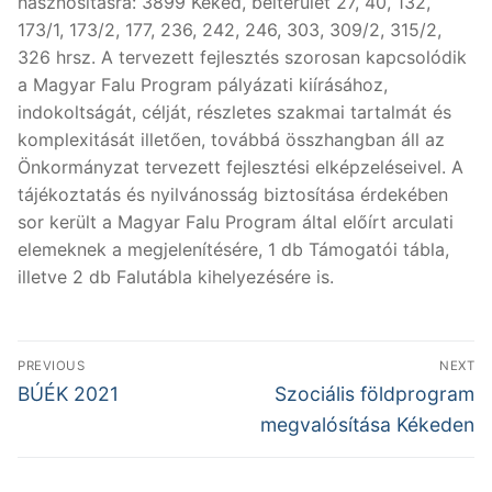
hasznosításra: 3899 Kéked, belterület 27, 40, 132,
173/1, 173/2, 177, 236, 242, 246, 303, 309/2, 315/2,
326 hrsz. A tervezett fejlesztés szorosan kapcsolódik
a Magyar Falu Program pályázati kiírásához,
indokoltságát, célját, részletes szakmai tartalmát és
komplexitását illetően, továbbá összhangban áll az
Önkormányzat tervezett fejlesztési elképzeléseivel. A
tájékoztatás és nyilvánosság biztosítása érdekében
sor került a Magyar Falu Program által előírt arculati
elemeknek a megjelenítésére, 1 db Támogatói tábla,
illetve 2 db Falutábla kihelyezésére is.
Bejegyzés
PREVIOUS
NEXT
navigáció
Previous
Next
BÚÉK 2021
Szociális földprogram
post:
post:
megvalósítása Kékeden