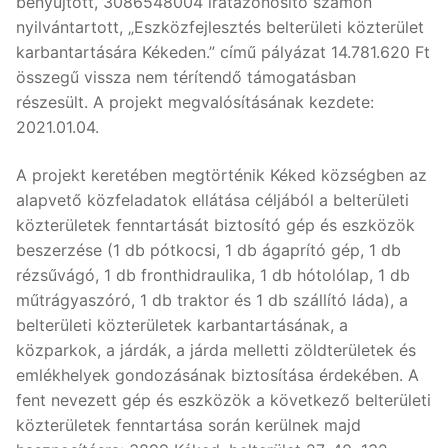
benyújtott, 3086548004 iratazonosító számon
nyilvántartott, „Eszközfejlesztés belterületi közterület
karbantartására Kékeden.” című pályázat 14.781.620 Ft
összegű vissza nem térítendő támogatásban
részesült. A projekt megvalósításának kezdete:
2021.01.04.
A projekt keretében megtörténik Kéked községben az
alapvető közfeladatok ellátása céljából a belterületi
közterületek fenntartását biztosító gép és eszközök
beszerzése (1 db pótkocsi, 1 db ágaprító gép, 1 db
rézsűvágó, 1 db fronthidraulika, 1 db hótolólap, 1 db
műtrágyaszóró, 1 db traktor és 1 db szállító láda), a
belterületi közterületek karbantartásának, a
közparkok, a járdák, a járda melletti zöldterületek és
emlékhelyek gondozásának biztosítása érdekében. A
fent nevezett gép és eszközök a következő belterületi
közterületek fenntartása során kerülnek majd