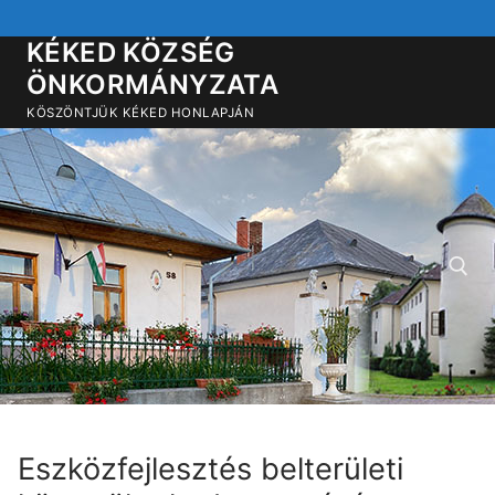
Ugrás
a
KÉKED KÖZSÉG
tartalomra
ÖNKORMÁNYZATA
KÖSZÖNTJÜK KÉKED HONLAPJÁN
Keresése:
Eszközfejlesztés belterületi