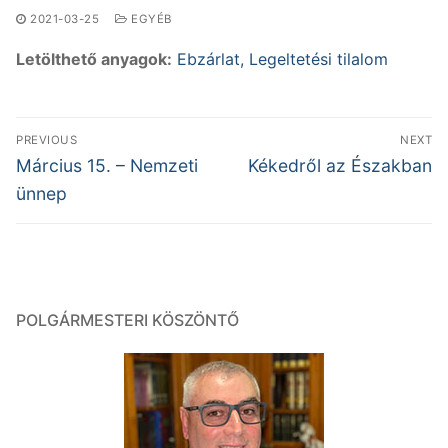
2021-03-25
EGYÉB
Letölthető anyagok:
Ebzárlat, Legeltetési tilalom
Bejegyzés
PREVIOUS
NEXT
navigáció
Previous
Next
Március 15. – Nemzeti
Kékedről az Északban
post:
post:
ünnep
POLGÁRMESTERI KÖSZÖNTŐ