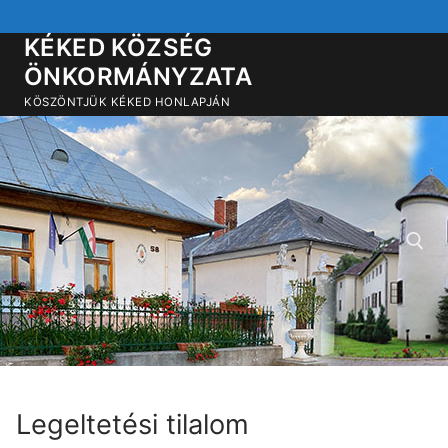
Ugrás
a
KÉKED KÖZSÉG
tartalomra
ÖNKORMÁNYZATA
KÖSZÖNTJÜK KÉKED HONLAPJÁN
Keresése:
Legeltetési tilalom