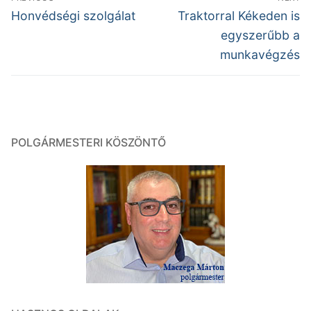
navigáció
Previous
Next
Honvédségi szolgálat
Traktorral Kékeden is
post:
post:
egyszerűbb a
munkavégzés
POLGÁRMESTERI KÖSZÖNTŐ