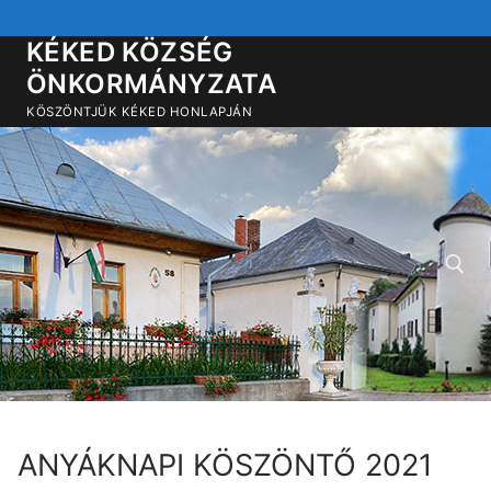
Ugrás
a
KÉKED KÖZSÉG
tartalomra
ÖNKORMÁNYZATA
KÖSZÖNTJÜK KÉKED HONLAPJÁN
Keresése:
ANYÁKNAPI KÖSZÖNTŐ 2021