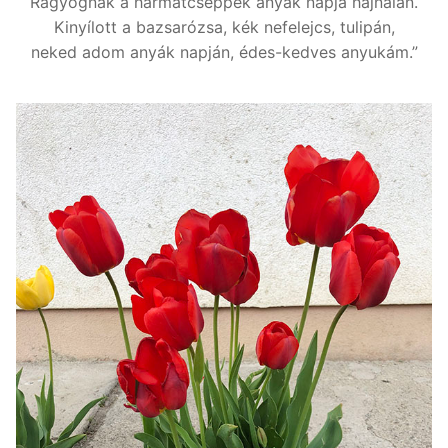
Ragyognak a harmatcseppek anyák napja hajnalán.
Kinyílott a bazsarózsa, kék nefelejcs, tulipán,
neked adom anyák napján, édes-kedves anyukám.”