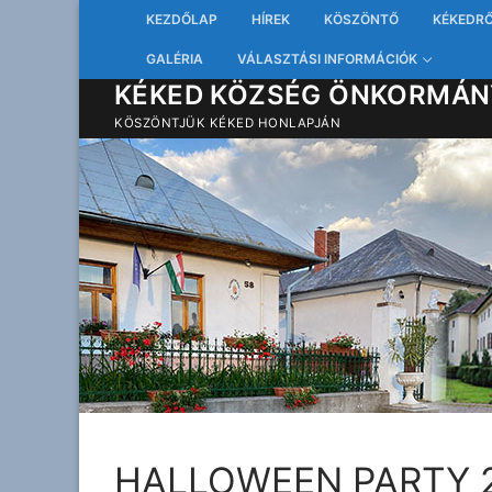
Ugrás
KEZDŐLAP
HÍREK
KÖSZÖNTŐ
KÉKEDR
a
GALÉRIA
VÁLASZTÁSI INFORMÁCIÓK
tartalomra
KÉKED KÖZSÉG ÖNKORMÁN
KÖSZÖNTJÜK KÉKED HONLAPJÁN
HALLOWEEN PARTY 2