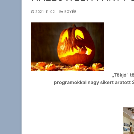
2021-11-02
EGYÉB
„Tökjó” t
programokkal nagy sikert arato