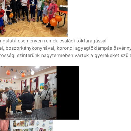
hangulatú eseményen remek családi tökfaragással,
el, boszorkánykonyhával, korondi agyagtöklámpás ösvénny
özösségi színterünk nagytermében vártuk a gyerekeket szüle