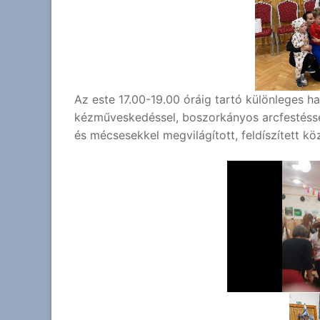
Az este 17.00-19.00 óráig tartó különleges 
kézműveskedéssel, boszorkányos arcfestéss
és mécsesekkel megvilágított, feldíszített k