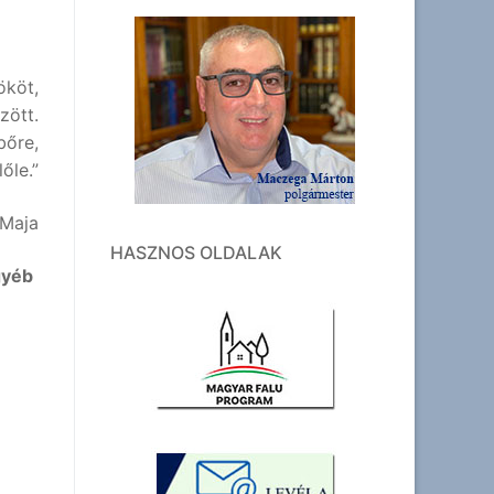
ököt,
zött.
bőre,
őle.”
Maja
HASZNOS OLDALAK
gyéb