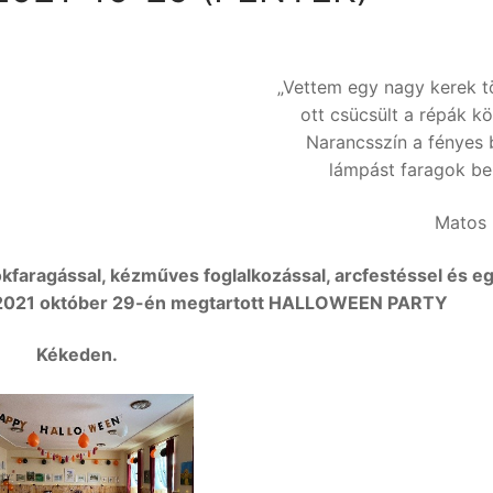
„Vettem egy nagy kerek t
ott csücsült a répák kö
Narancsszín a fényes 
lámpást faragok bel
Matos 
ökfaragással, kézműves foglalkozással, arcfestéssel és e
tt 2021 október 29-én megtartott HALLOWEEN PARTY
Kékeden.