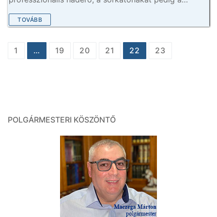
TOVÁBB
Bejegyzés
1
…
19
20
21
22
23
navigáció
POLGÁRMESTERI KÖSZÖNTŐ