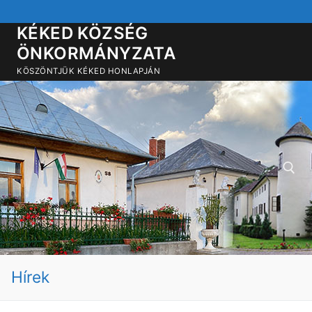
Ugrás
a
KÉKED KÖZSÉG
tartalomra
ÖNKORMÁNYZATA
KÖSZÖNTJÜK KÉKED HONLAPJÁN
Keresése:
Hírek