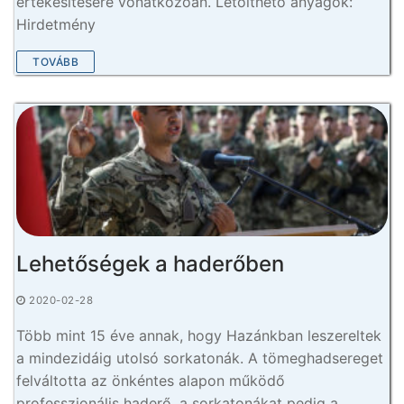
értékesítésére vonatkozóan. Letölthető anyagok:
Hirdetmény
TOVÁBB
Lehetőségek a haderőben
2020-02-28
Több mint 15 éve annak, hogy Hazánkban leszereltek
a mindezidáig utolsó sorkatonák. A tömeghadsereget
felváltotta az önkéntes alapon működő
professzionális haderő, a sorkatonákat pedig a…