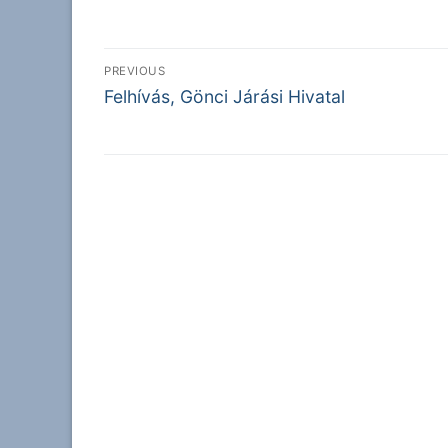
Bejegyzés
PREVIOUS
Previous
navigáció
Felhívás, Gönci Járási Hivatal
post: