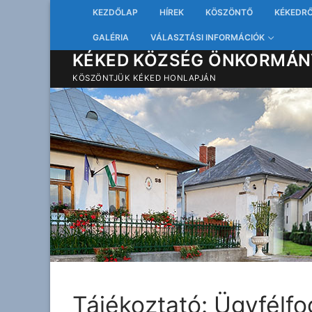
Ugrás
KEZDŐLAP
HÍREK
KÖSZÖNTŐ
KÉKEDR
a
GALÉRIA
VÁLASZTÁSI INFORMÁCIÓK
tartalomra
KÉKED KÖZSÉG ÖNKORMÁN
KÖSZÖNTJÜK KÉKED HONLAPJÁN
Tájékoztató: Ügyfélf