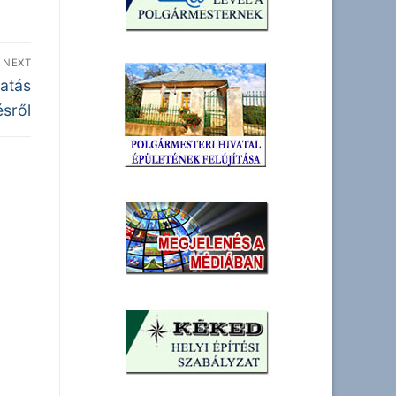
NEXT
tatás
ésről