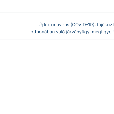
Next
Új koronavírus (COVID-19): tájékoz
post:
otthonában való járványügyi megfigyel