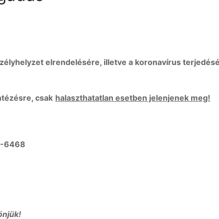
szélyhelyzet elrendelésére, illetve a koronavírus terjedés
tézésre, csak
halaszthatatlan esetben jelenjenek meg!
5-6468
njük!