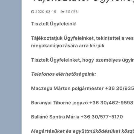
2020-03-16
EGYÉB
Tisztelt Ügyfeleink!
Tájékoztatjuk Ügyfeleinket, tekintettel a ve
megakadályozására arra kérjük
Tisztelt Ügyfeleinket, hogy
személyes ügyin
Telefonos elérhetőségeink:
Maczega Márton polgármester +36 30/93
Baranyai Tiborné jegyző +36 30/462-9598
Balláné Sontra Mária +36 30/577-5170
Megértésüket és együttműködésüket köszö