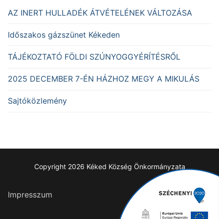
AZ INERT HULLADÉK ÁTVÉTELÉNEK VÁLTOZÁSA
Időszakos gázszünet Kékeden
TÁJÉKOZTATÓ FÖLDI SZÚNYOGGYÉRÍTÉSRŐL
2025 DECEMBER 7-ÉN HÁZHOZ MEGY A MIKULÁS
Sajtóközlemény
Copyright 2026 Kéked Község Önkormányzata
Impresszum