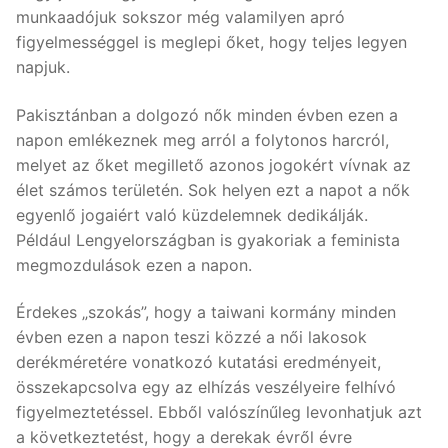
munkaadójuk sokszor még valamilyen apró
figyelmességgel is meglepi őket, hogy teljes legyen
napjuk.
Pakisztánban a dolgozó nők minden évben ezen a
napon emlékeznek meg arról a folytonos harcról,
melyet az őket megillető azonos jogokért vívnak az
élet számos területén. Sok helyen ezt a napot a nők
egyenlő jogaiért való küzdelemnek dedikálják.
Például Lengyelországban is gyakoriak a feminista
megmozdulások ezen a napon.
Érdekes „szokás”, hogy a taiwani kormány minden
évben ezen a napon teszi közzé a női lakosok
derékméretére vonatkozó kutatási eredményeit,
összekapcsolva egy az elhízás veszélyeire felhívó
figyelmeztetéssel. Ebből valószínűleg levonhatjuk azt
a következtetést, hogy a derekak évről évre