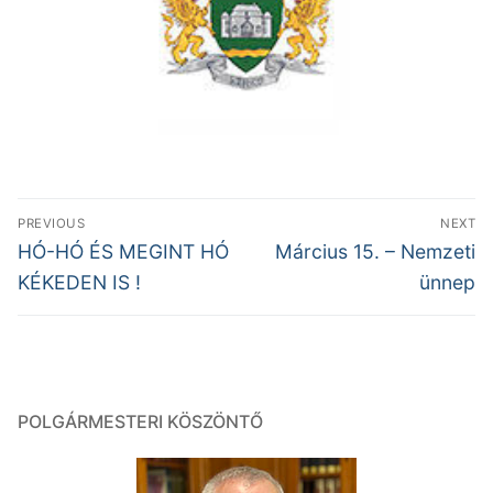
Bejegyzés
PREVIOUS
NEXT
navigáció
Previous
Next
HÓ-HÓ ÉS MEGINT HÓ
Március 15. – Nemzeti
post:
post:
KÉKEDEN IS !
ünnep
POLGÁRMESTERI KÖSZÖNTŐ