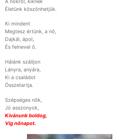
A nőkről, kiknek
Életünk köszönhetjük.
Ki mindent
Megtesz értünk, a nő,
Dajkál, ápol,
És felnevel ő.
Hálánk szálljon
Lányra, anyára,
Ki a családot
Összetartja.
Szépséges nők,
Jó asszonyok,
Kívánunk boldog,
Víg nőnapot.