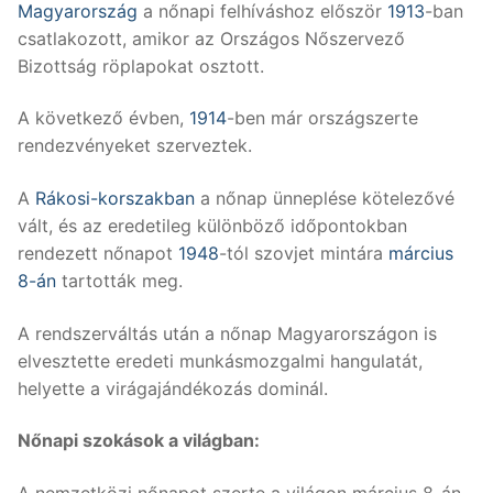
Magyarország
a nőnapi felhíváshoz először
1913
-ban
csatlakozott, amikor az Országos Nőszervező
Bizottság röplapokat osztott.
A következő évben,
1914
-ben már országszerte
rendezvényeket szerveztek.
A
Rákosi-korszakban
a nőnap ünneplése kötelezővé
vált, és az eredetileg különböző időpontokban
rendezett nőnapot
1948
-tól szovjet mintára
március
8-án
tartották meg.
A rendszerváltás után a nőnap Magyarországon is
elvesztette eredeti munkásmozgalmi hangulatát,
helyette a virágajándékozás dominál.
Nőnapi szokások a világban:
A nemzetközi nőnapot szerte a világon március 8-án