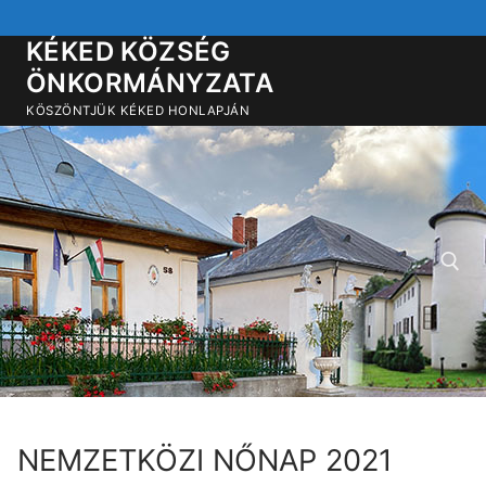
Ugrás
a
KÉKED KÖZSÉG
tartalomra
ÖNKORMÁNYZATA
KÖSZÖNTJÜK KÉKED HONLAPJÁN
Keresése:
NEMZETKÖZI NŐNAP 2021