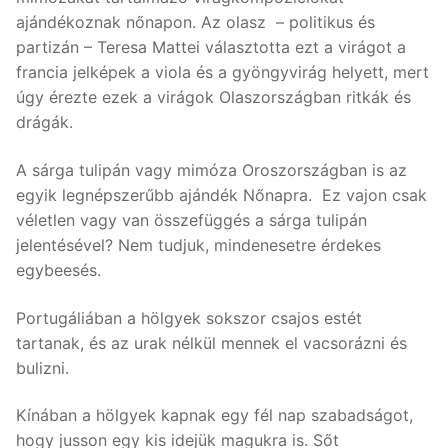
ajándékoznak nőnapon. Az olasz – politikus és
partizán – Teresa Mattei választotta ezt a virágot a
francia jelképek a viola és a gyöngyvirág helyett, mert
úgy érezte ezek a virágok Olaszországban ritkák és
drágák.
A sárga tulipán vagy mimóza Oroszországban is az
egyik legnépszerűbb ajándék Nőnapra. Ez vajon csak
véletlen vagy van összefüggés a sárga tulipán
jelentésével? Nem tudjuk, mindenesetre érdekes
egybeesés.
Portugáliában a hölgyek sokszor csajos estét
tartanak, és az urak nélkül mennek el vacsorázni és
bulizni.
Kínában a hölgyek kapnak egy fél nap szabadságot,
hogy jusson egy kis idejük magukra is. Sőt