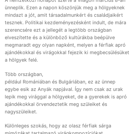
ünneplik. Ezen a napon köszönjük meg a hölgyeknek
mindazt a jót, amit társadalmunkért és családjaikért
tesznek. Politikai kezdeményezésként indult, de mára
szerencsére ezt a jellegét a legtöbb országban
elveszítette és a különböző kultúrákba beépülve
megmaradt egy olyan napként, melyen a férfiak apró
ajándékokkal és virágokkal fejezik ki megbecsülésüket
a hölgyek felé.
Több országban,
például Romániában és Bulgáriában, ez az ünnep
egybe esik az Anyák napjával. Így nem csak az urak
lepik meg virággal a hölgyeket, de a gyerekek is apró
ajándékokkal örvendeztetik meg szüleiket és
nagyszüleiket.
Különleges szokás, hogy az olasz férfiak sárga
mimózákat tartalmazó virágkompozíciókat