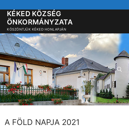
Ugrás
a
KÉKED KÖZSÉG
tartalomra
ÖNKORMÁNYZATA
KÖSZÖNTJÜK KÉKED HONLAPJÁN
Keresése:
A FÖLD NAPJA 2021