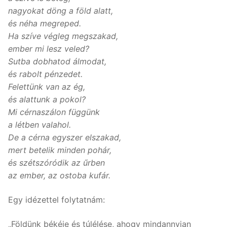
nagyokat döng a föld alatt,
és néha megreped.
Ha szíve végleg megszakad,
ember mi lesz veled?
Sutba dobhatod álmodat,
és rabolt pénzedet.
Felettünk van az ég,
és alattunk a pokol?
Mi cérnaszálon függünk
a létben valahol.
De a cérna egyszer elszakad,
mert betelik minden pohár,
és szétszóródik az űrben
az ember, az ostoba kufár.
Egy idézettel folytatnám:
„Földünk békéje és túlélése, ahogy mindannyian