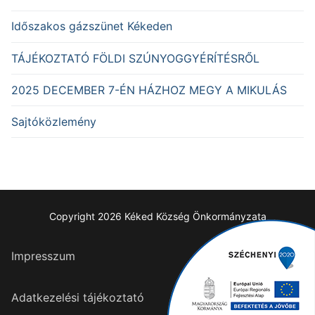
Időszakos gázszünet Kékeden
TÁJÉKOZTATÓ FÖLDI SZÚNYOGGYÉRÍTÉSRŐL
2025 DECEMBER 7-ÉN HÁZHOZ MEGY A MIKULÁS
Sajtóközlemény
Copyright 2026 Kéked Község Önkormányzata
Impresszum
Adatkezelési tájékoztató