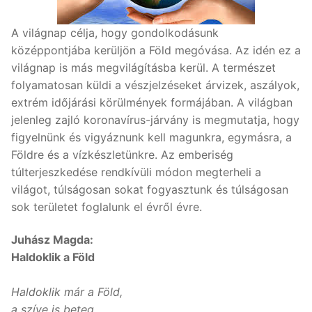
A világnap célja, hogy gondolkodásunk
középpontjába kerüljön a Föld megóvása. Az idén ez a
világnap is más megvilágításba kerül. A természet
folyamatosan küldi a vészjelzéseket árvizek, aszályok,
extrém időjárási körülmények formájában. A világban
jelenleg zajló koronavírus-járvány is megmutatja, hogy
figyelnünk és vigyáznunk kell magunkra, egymásra, a
Földre és a vízkészletünkre. Az emberiség
túlterjeszkedése rendkívüli módon megterheli a
világot, túlságosan sokat fogyasztunk és túlságosan
sok területet foglalunk el évről évre.
Juhász Magda:
Haldoklik a Föld
Haldoklik már a Föld,
a szíve is beteg,