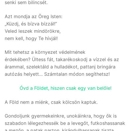
senki sem bilincsét.
Azt mondja az Öreg Isten:
„Küzdj, és bízva bízzál!”
Veled leszek mindörökre,
nem kell, hogy Te hívjál!
Mit tehetsz a környezet védelmének
érdekében? Ültess fát, takarékoskodj a vízzel és az
árammal, szelektáld a hulladékot, pattanj bringára
autózás helyett… Számtalan módon segíthetsz!
Óvd a Földet, hiszen csak egy van belőle!
A Föld nem a miénk, csak kölcsön kaptuk.
Gondoljunk gyermekeinkre, unokáinkra, hogy ők is
szabadon lélegezhessék be a levegőt, futkoshassanak
a mezőn, a patak parton, kirándulhassanak tiszta