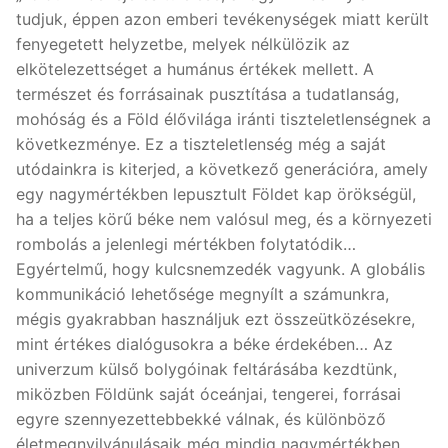
tudjuk, éppen azon emberi tevékenységek miatt került
fenyegetett helyzetbe, melyek nélkülözik az
elkötelezettséget a humánus értékek mellett. A
természet és forrásainak pusztítása a tudatlanság,
mohóság és a Föld élővilága iránti tiszteletlenségnek a
következménye. Ez a tiszteletlenség még a saját
utódainkra is kiterjed, a következő generációra, amely
egy nagymértékben lepusztult Földet kap örökségül,
ha a teljes körű béke nem valósul meg, és a környezeti
rombolás a jelenlegi mértékben folytatódik…
Egyértelmű, hogy kulcsnemzedék vagyunk. A globális
kommunikáció lehetősége megnyílt a számunkra,
mégis gyakrabban használjuk ezt összeütközésekre,
mint értékes dialógusokra a béke érdekében… Az
univerzum külső bolygóinak feltárásába kezdtünk,
miközben Földünk saját óceánjai, tengerei, forrásai
egyre szennyezettebbekké válnak, és különböző
életmegnyilvánulásaik még mindig nagymértékben