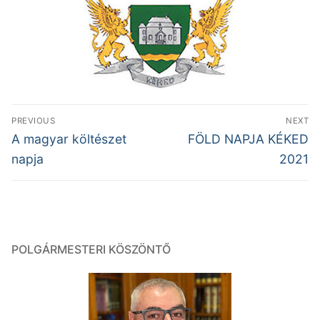
Bejegyzés
PREVIOUS
NEXT
navigáció
Previous
Next
A magyar költészet
FÖLD NAPJA KÉKED
post:
post:
napja
2021
POLGÁRMESTERI KÖSZÖNTŐ