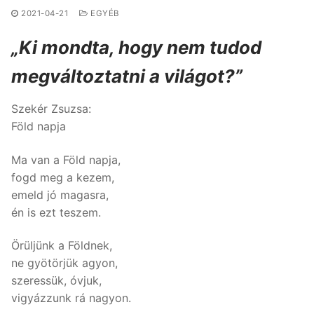
2021-04-21
EGYÉB
„Ki mondta, hogy nem tudod
megváltoztatni a világot?”
Szekér Zsuzsa:
Föld napja
Ma van a Föld napja,
fogd meg a kezem,
emeld jó magasra,
én is ezt teszem.
Örüljünk a Földnek,
ne gyötörjük agyon,
szeressük, óvjuk,
vigyázzunk rá nagyon.