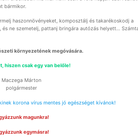
t bármikor.
 termelj haszonnövényeket, komposztálj és takarékoskodj a
t, és ne szemetelj, pattanj bringára autózás helyett… Számt
rmészeti környezetének megóvására.
t, hiszen csak egy van belőle!
Maczega Márton
polgármester
inek korona vírus mentes jó egészséget kívánok!
gyázzunk magunkra!
gyázzunk egymásra!