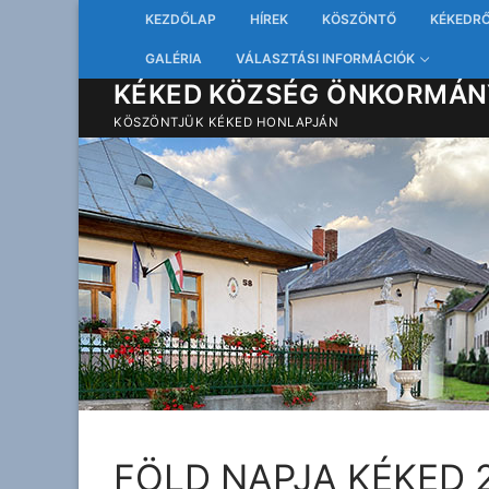
Ugrás
KEZDŐLAP
HÍREK
KÖSZÖNTŐ
KÉKEDR
a
GALÉRIA
VÁLASZTÁSI INFORMÁCIÓK
tartalomra
KÉKED KÖZSÉG ÖNKORMÁN
KÖSZÖNTJÜK KÉKED HONLAPJÁN
FÖLD NAPJA KÉKED 