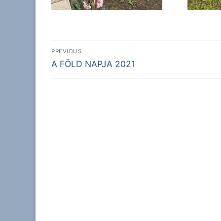
Bejegyzés
PREVIOUS
Previous
navigáció
A FÖLD NAPJA 2021
post: