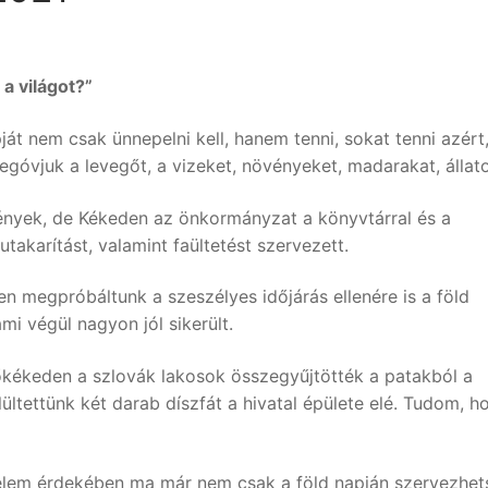
a világot?”
pját nem csak ünnepelni kell, hanem tenni, sokat tenni azért
vjuk a levegőt, a vizeket, növényeket, madarakat, állato
ények, de Kékeden az önkormányzat a könyvtárral és a
takarítást, valamint faültetést szervezett.
en megpróbáltunk a szeszélyes időjárás ellenére is a föld
mi végül nagyon jól sikerült.
sőkékeden a szlovák lakosok összegyűjtötték a patakból a
lültettünk két darab díszfát a hivatal épülete elé. Tudom, h
elem érdekében ma már nem csak a föld napján szervezhet