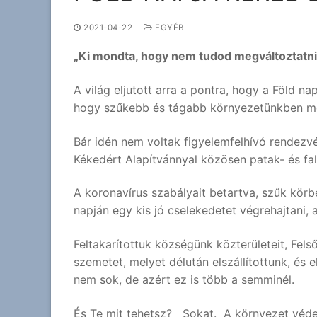
2021-04-22
EGYÉB
„Ki mondta, hogy nem tudod megváltoztatni 
A világ eljutott arra a pontra, hogy a Föld na
hogy szűkebb és tágabb környezetünkben megó
Bár idén nem voltak figyelemfelhívó rendezv
Kékedért Alapítvánnyal közösen patak- és falu
A koronavírus szabályait betartva, szűk körb
napján egy kis jó cselekedetet végrehajtani, a
Feltakarítottuk községünk közterületeit, Fel
szemetet, melyet délután elszállítottunk, és e
nem sok, de azért ez is több a semminél.
És Te mit tehetsz? Sokat. A környezet véd