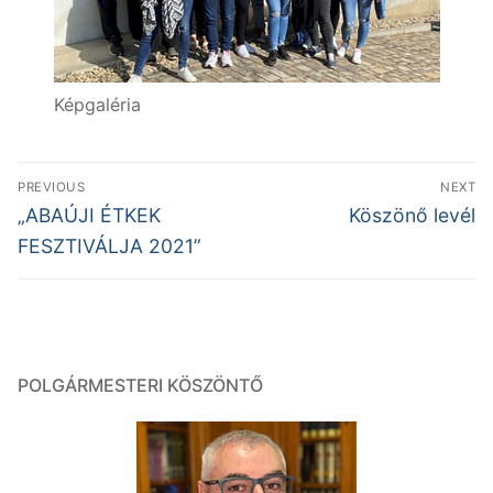
Képgaléria
Bejegyzés
PREVIOUS
NEXT
navigáció
Previous
Next
„ABAÚJI ÉTKEK
Köszönő levél
post:
post:
FESZTIVÁLJA 2021”
POLGÁRMESTERI KÖSZÖNTŐ