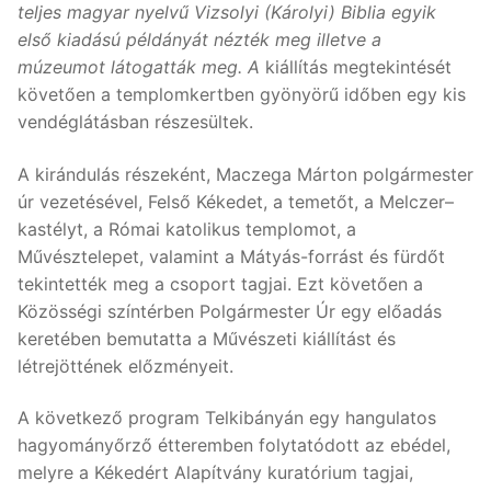
teljes magyar nyelvű Vizsolyi (Károlyi) Biblia egyik
első kiadású példányát nézték meg illetve a
múzeumot látogatták meg. A
kiállítás megtekintését
követően a templomkertben gyönyörű időben egy kis
vendéglátásban részesültek.
A kirándulás részeként, Maczega Márton polgármester
úr vezetésével, Felső Kékedet, a temetőt, a Melczer–
kastélyt, a Római katolikus templomot, a
Művésztelepet, valamint a Mátyás-forrást és fürdőt
tekintették meg a csoport tagjai. Ezt követően a
Közösségi színtérben Polgármester Úr egy előadás
keretében bemutatta a Művészeti kiállítást és
létrejöttének előzményeit.
A következő program Telkibányán egy hangulatos
hagyományőrző étteremben folytatódott az ebédel,
melyre a Kékedért Alapítvány kuratórium tagjai,