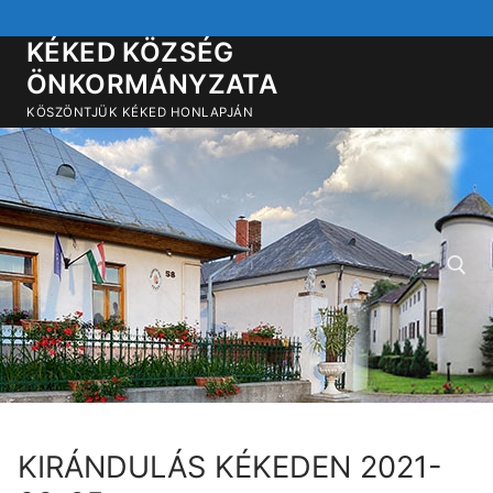
Ugrás
a
KÉKED KÖZSÉG
tartalomra
ÖNKORMÁNYZATA
KÖSZÖNTJÜK KÉKED HONLAPJÁN
Keresése:
KIRÁNDULÁS KÉKEDEN 2021-