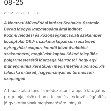
08-25
2021-08-26
EGYÉB
A Nemzeti Művelődési Intézet Szabolcs-Szatmár-
Bereg Megyei Igazgatósága által indított
Közművelődési és közönségkapcsolati szakember
középfokú OKJ-s szakmai képzésen résztvevő
nyíregyházi csoport leendő közművelődési
szakemberei, meghívást kaptak Kéked település
polgármesterétől Maczega Mártontól, hogy egy
műhelymunka keretében megismerjék a borsodi kis
falucska értékeit, hagyományait és természeti
szépségeit.
A tapasztalati tanulás módszertanára épülő látogatás
programja, elsősorban a település- és közösségépítési
jó gyakorlatainak megismerésére irányult.