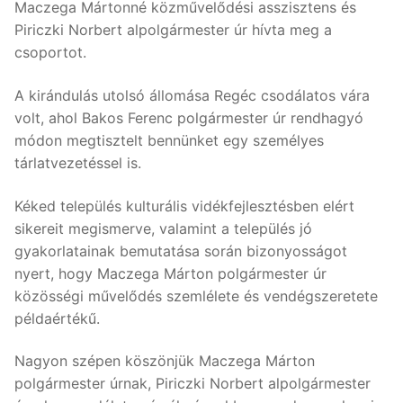
Maczega Mártonné közművelődési asszisztens és
Piriczki Norbert alpolgármester úr hívta meg a
csoportot.
A kirándulás utolsó állomása Regéc csodálatos vára
volt, ahol Bakos Ferenc polgármester úr rendhagyó
módon megtisztelt bennünket egy személyes
tárlatvezetéssel is.
Kéked település kulturális vidékfejlesztésben elért
sikereit megismerve, valamint a település jó
gyakorlatainak bemutatása során bizonyosságot
nyert, hogy Maczega Márton polgármester úr
közösségi művelődés szemlélete és vendégszeretete
példaértékű.
Nagyon szépen köszönjük Maczega Márton
polgármester úrnak, Piriczki Norbert alpolgármester