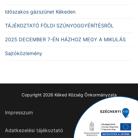
Időszakos gázszünet Kékeden
TÁJÉKOZTATÓ FÖLDI SZÚNYOGGYÉRÍTÉSRŐL
2025 DECEMBER 7-ÉN HÁZHOZ MEGY A MIKULÁS
Sajtóközlemény
Copyright 2026 Kéked Község Önkormányzata
Impresszum
Adatkezelési tájékoztató