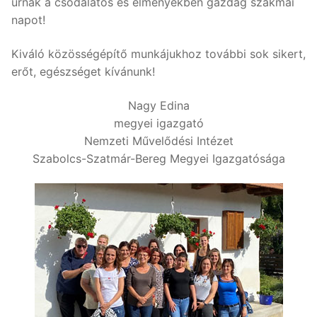
úrnak a csodálatos és élményekben gazdag szakmai
napot!
Kiváló közösségépítő munkájukhoz további sok sikert,
erőt, egészséget kívánunk!
Nagy Edina
megyei igazgató
Nemzeti Művelődési Intézet
Szabolcs-Szatmár-Bereg Megyei Igazgatósága