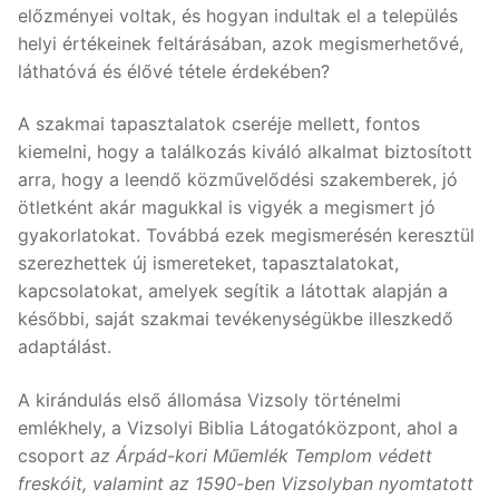
előzményei voltak, és hogyan indultak el a település
helyi értékeinek feltárásában, azok megismerhetővé,
láthatóvá és élővé tétele érdekében?
A szakmai tapasztalatok cseréje mellett, fontos
kiemelni, hogy a találkozás kiváló alkalmat biztosított
arra, hogy a leendő közművelődési szakemberek, jó
ötletként akár magukkal is vigyék a megismert jó
gyakorlatokat. Továbbá ezek megismerésén keresztül
szerezhettek új ismereteket, tapasztalatokat,
kapcsolatokat, amelyek segítik a látottak alapján a
későbbi, saját szakmai tevékenységükbe illeszkedő
adaptálást.
A kirándulás első állomása Vizsoly történelmi
emlékhely, a Vizsolyi Biblia Látogatóközpont, ahol a
csoport
az Árpád-kori Műemlék Templom védett
freskóit, valamint az 1590-ben Vizsolyban nyomtatott