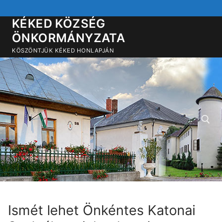
Ugrás
a
KÉKED KÖZSÉG
tartalomra
ÖNKORMÁNYZATA
KÖSZÖNTJÜK KÉKED HONLAPJÁN
Keresése:
Ismét lehet Önkéntes Katonai