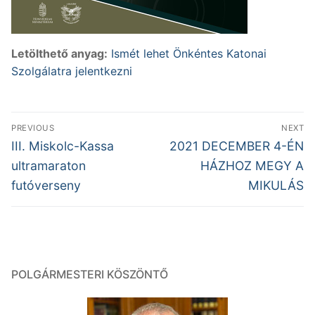
Letölthető anyag:
Ismét lehet Önkéntes Katonai
Szolgálatra jelentkezni
Bejegyzés
PREVIOUS
NEXT
navigáció
Previous
Next
III. Miskolc-Kassa
2021 DECEMBER 4-ÉN
post:
post:
ultramaraton
HÁZHOZ MEGY A
futóverseny
MIKULÁS
POLGÁRMESTERI KÖSZÖNTŐ