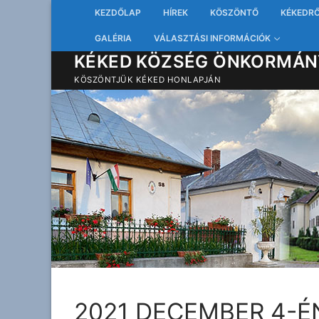
Ugrás
KEZDŐLAP
HÍREK
KÖSZÖNTŐ
KÉKEDR
a
GALÉRIA
VÁLASZTÁSI INFORMÁCIÓK
tartalomra
KÉKED KÖZSÉG ÖNKORMÁN
KÖSZÖNTJÜK KÉKED HONLAPJÁN
2021 DECEMBER 4-É