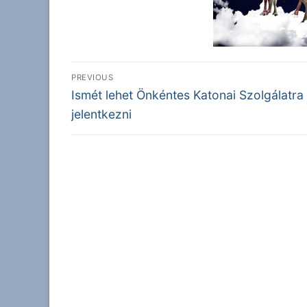
Bejegyzés
PREVIOUS
Previous
navigáció
Ismét lehet Önkéntes Katonai Szolgálatra
post:
jelentkezni