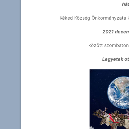
há
Kéked Község Önkormányzata kö
2021 decem
között szombaton 
Legyetek ot