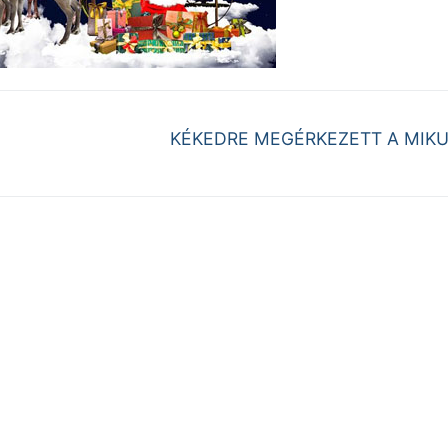
Next
KÉKEDRE MEGÉRKEZETT A MIK
post: