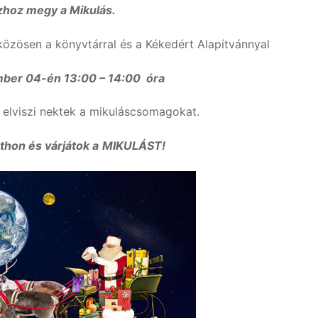
zhoz megy a Mikulás.
zösen a könyvtárral és a Kékedért Alapítvánnyal
ber 04-én 13:00 – 14:00 óra
elviszi nektek a mikuláscsomagokat.
thon és várjátok a
MIKULÁST!