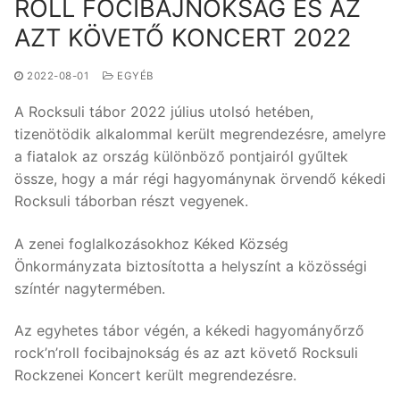
ROLL FOCIBAJNOKSÁG ÉS AZ
AZT KÖVETŐ KONCERT 2022
2022-08-01
EGYÉB
A Rocksuli tábor 2022 július utolsó hetében,
tizenötödik alkalommal került megrendezésre, amelyre
a fiatalok az ország különböző pontjairól gyűltek
össze, hogy a már régi hagyománynak örvendő kékedi
Rocksuli táborban részt vegyenek.
A zenei foglalkozásokhoz Kéked Község
Önkormányzata biztosította a helyszínt a közösségi
színtér nagytermében.
Az egyhetes tábor végén, a kékedi hagyományőrző
rock’n’roll focibajnokság és az azt követő Rocksuli
Rockzenei Koncert került megrendezésre.