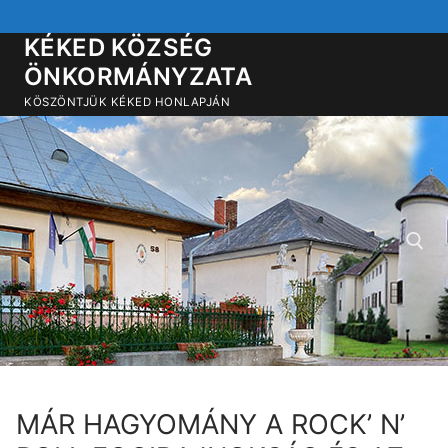
Ugrás
a
KÉKED KÖZSÉG
tartalomra
ÖNKORMÁNYZATA
KÖSZÖNTJÜK KÉKED HONLAPJÁN
Keresése:
MÁR HAGYOMÁNY A ROCK’ N’