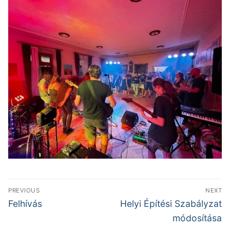
Bejegyzés
PREVIOUS
NEXT
navigáció
Previous
Next
Felhívás
Helyi Építési Szabályzat
post:
post:
módosítása