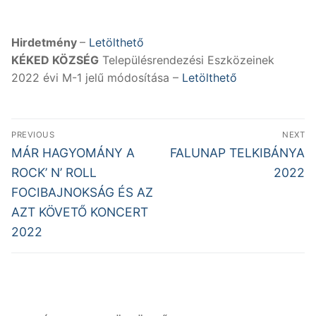
Hirdetmény
–
Letölthető
KÉKED KÖZSÉG
Településrendezési Eszközeinek
2022 évi M-1 jelű módosítása –
Letölthető
Bejegyzés
PREVIOUS
NEXT
navigáció
Previous
Next
MÁR HAGYOMÁNY A
FALUNAP TELKIBÁNYA
post:
post:
ROCK’ N’ ROLL
2022
FOCIBAJNOKSÁG ÉS AZ
AZT KÖVETŐ KONCERT
2022