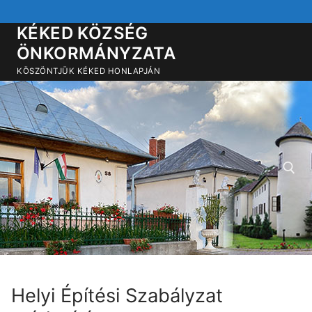
Ugrás
a
KÉKED KÖZSÉG
tartalomra
ÖNKORMÁNYZATA
KÖSZÖNTJÜK KÉKED HONLAPJÁN
Keresése:
Helyi Építési Szabályzat