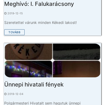
Meghívó: I. Falukarácsony
2019-12-15
Szeretettel várunk minden Kékedi lakost!
TOVÁBB
Ünnepi hivatali fények
2019-12-04
Polgármesteri Hivatalt sem hagytuk ünnepi