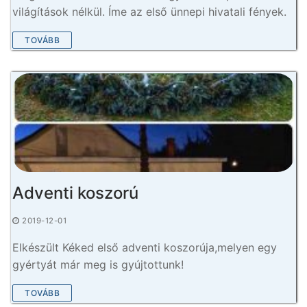
világítások nélkül. Íme az első ünnepi hivatali fények.
TOVÁBB
Adventi koszorú
2019-12-01
Elkészült Kéked első adventi koszorúja,melyen egy
gyértyát már meg is gyújtottunk!
TOVÁBB