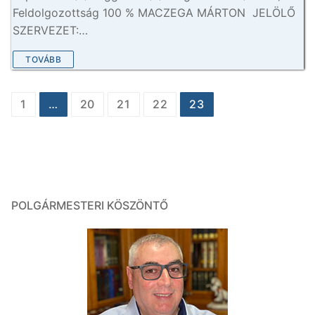
Feldolgozottság 100 % MACZEGA MÁRTON JELÖLŐ
SZERVEZET:…
TOVÁBB
Bejegyzés
1
…
20
21
22
23
navigáció
POLGÁRMESTERI KÖSZÖNTŐ