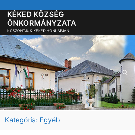
Ugrás
a
KÉKED KÖZSÉG
tartalomra
ÖNKORMÁNYZATA
KÖSZÖNTJÜK KÉKED HONLAPJÁN
Keresése:
Kategória:
Egyéb