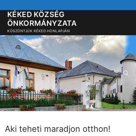
Ugrás
a
KÉKED KÖZSÉG
tartalomra
ÖNKORMÁNYZATA
KÖSZÖNTJÜK KÉKED HONLAPJÁN
Keresése:
Aki teheti maradjon otthon!