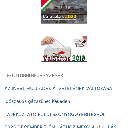
LEGUTÓBBI BEJEGYZÉSEK
AZ INERT HULLADÉK ÁTVÉTELÉNEK VÁLTOZÁSA
Időszakos gázszünet Kékeden
TÁJÉKOZTATÓ FÖLDI SZÚNYOGGYÉRÍTÉSRŐL
2025 DECEMBER 7-ÉN HÁZHOZ MEGY A MIKULÁS