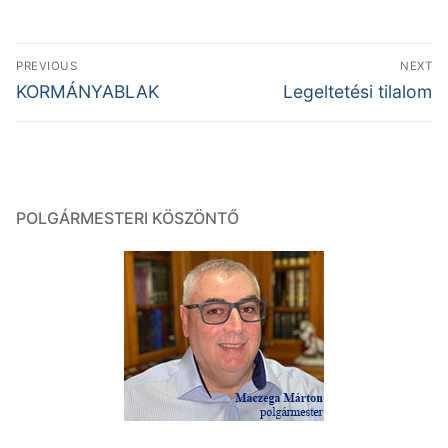
Bejegyzés
PREVIOUS
NEXT
navigáció
Previous
Next
KORMÁNYABLAK
Legeltetési tilalom
post:
post:
POLGÁRMESTERI KÖSZÖNTŐ