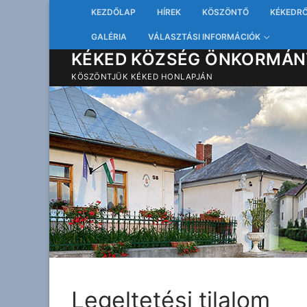
Ugrás
KEZDŐLAP
HÍREK
KÖSZÖNTŐ
KÉKEDR
a
GALÉRIA
VÁLASZTÁSI INFORMÁCIÓK
tartalomra
KÉKED KÖZSÉG ÖNKORMÁN
KÖSZÖNTJÜK KÉKED HONLAPJÁN
Legeltetési tilalom