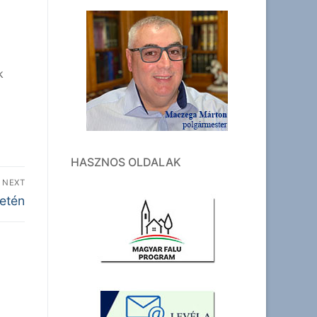
k
HASZNOS OLDALAK
NEXT
setén