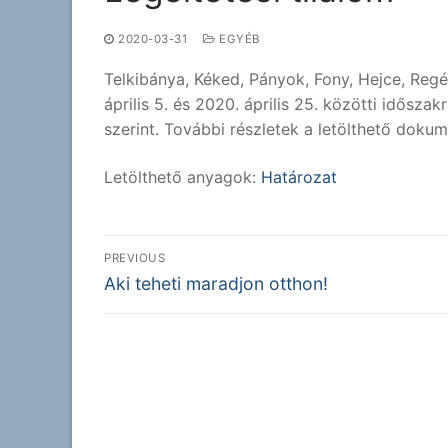
2020-03-31
EGYÉB
Telkibánya, Kéked, Pányok, Fony, Hejce, Reg
április 5. és 2020. április 25. közötti időszak
szerint. További részletek a letölthető dok
Letölthető anyagok:
Határozat
Bejegyzés
PREVIOUS
Previous
navigáció
Aki teheti maradjon otthon!
post: