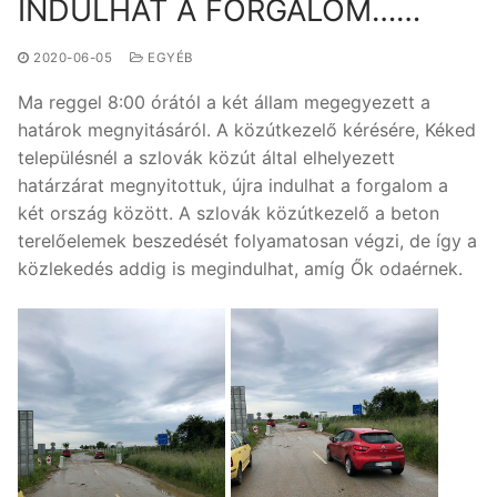
INDULHAT A FORGALOM……
2020-06-05
EGYÉB
Ma reggel 8:00 órától a két állam megegyezett a
határok megnyitásáról. A közútkezelő kérésére, Kéked
településnél a szlovák közút által elhelyezett
határzárat megnyitottuk, újra indulhat a forgalom a
két ország között. A szlovák közútkezelő a beton
terelőelemek beszedését folyamatosan végzi, de így a
közlekedés addig is megindulhat, amíg Ők odaérnek.