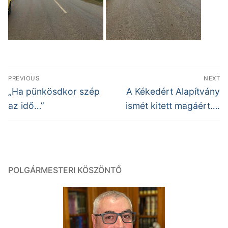
Bejegyzés
PREVIOUS
NEXT
navigáció
Previous
Next
„Ha pünkösdkor szép
A Kékedért Alapítvány
post:
post:
az idő…”
ismét kitett magáért….
POLGÁRMESTERI KÖSZÖNTŐ