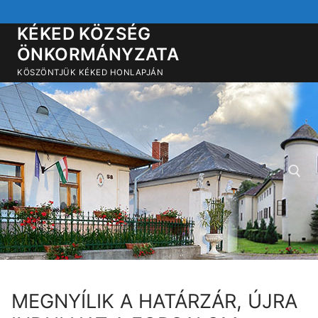
Ugrás
a
KÉKED KÖZSÉG
tartalomra
ÖNKORMÁNYZATA
KÖSZÖNTJÜK KÉKED HONLAPJÁN
Keresése:
MEGNYÍLIK A HATÁRZÁR, ÚJRA