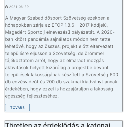
2021-06-29
A Magyar Szabadidősport Szövetség ezekben a
hónapokban zárja az EFOP 1.8.6 – 2017 kódjelű,
Magadért Sportolj elnevezésű pályázatát. A 2020-
ban kitört pandémia sajnálatos módon nem tette
lehetővé, hogy az összes, projekt előtt eltervezett
településre eljusson a Szövetség, de örömmel
tájékoztatom arról, hogy az elmaradt mozgás
aktivitások helyett kizárólag a projektbe bevont
települések lakosságának készített a Szövetség 600
db edzésvideót és 200 db szakmai kiadványt annak
érdekében, hogy ezzel is hozzájáruljon a lakosság
egészség fejlesztéséhez.
TOVÁBB
Töretlen az érdeklődás a katonai