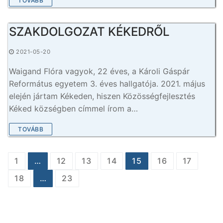
TOVÁBB
SZAKDOLGOZAT KÉKEDRŐL
2021-05-20
Waigand Flóra vagyok, 22 éves, a Károli Gáspár
Református egyetem 3. éves hallgatója. 2021. május
elején jártam Kékeden, hiszen Közösségfejlesztés
Kéked községben címmel írom a…
TOVÁBB
Bejegyzés
1
…
12
13
14
15
16
17
navigáció
18
…
23