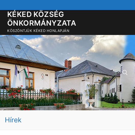
Ugrás
a
KÉKED KÖZSÉG
tartalomra
ÖNKORMÁNYZATA
KÖSZÖNTJÜK KÉKED HONLAPJÁN
Keresése:
Hírek