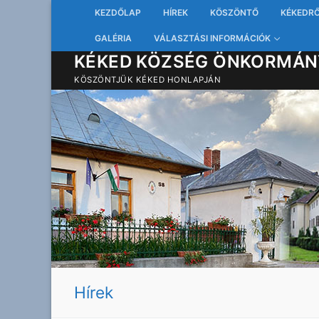
Ugrás
KEZDŐLAP
HÍREK
KÖSZÖNTŐ
KÉKEDR
a
GALÉRIA
VÁLASZTÁSI INFORMÁCIÓK
tartalomra
KÉKED KÖZSÉG ÖNKORMÁN
KÖSZÖNTJÜK KÉKED HONLAPJÁN
Hírek