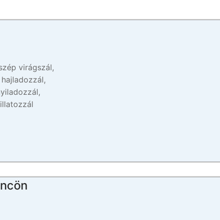
szép virágszál,
 hajladozzál,
yiladozzál,
illatozzál
öncön