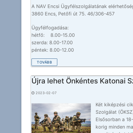
A NAV Encsi Ügyfélszolgálatának elérhetősé
3860 Encs, Petőfi út 75. 46/306-457
Ügyfélfogadása:
hétfő: 8.00-15.00
szerda: 8.00-17.00
péntek: 8.00-12.00
TOVÁBB
Újra lehet Önkéntes Katonai Sz
2023-02-07
Két kiképzési ci
Szolgálat (ÖKSZ)
Elsősorban a 18-
korig minden mag