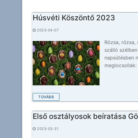
Húsvéti Köszöntő 2023
2023-04-07
Rózsa, rózsa, 
szálló szélben
napsütésben n
meglocsollak: 
TOVÁBB
Első osztályosok beíratása G
2023-03-31