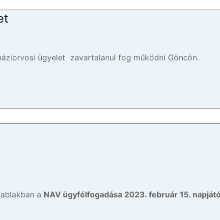
et
háziorvosi ügyelet zavartalanul fog működni Göncön.
yablakban a
NAV ügyfélfogadása 2023. február 15. napjátó