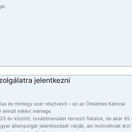
ge:
olgálatra jelentkezni
klus és mintegy ezer résztvevő – ez az Önkéntes Katonai
 elmúlt kétévi mérlege.
25 év közötti, továbbtanulást tervező fiatalok, de akár 65
yar állampolgár jelentkezését várják, aki motiváltnak érzi