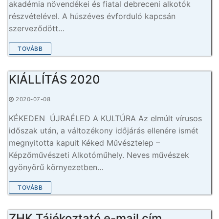
akadémia növendékei és fiatal debreceni alkotók
részvételével. A húszéves évforduló kapcsán
szerveződött…
TOVÁBB
KIÁLLÍTÁS 2020
2020-07-08
KÉKEDEN ÚJRAÉLED A KULTÚRA Az elmúlt vírusos
időszak után, a változékony időjárás ellenére ismét
megnyitotta kapuit Kéked Művésztelep –
Képzőművészeti Alkotóműhely. Neves művészek
gyönyörű környezetben…
TOVÁBB
ZHK Tájékoztató e-mail cím