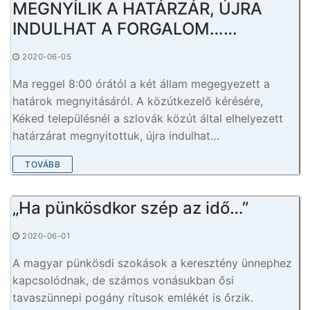
MEGNYÍLIK A HATÁRZÁR, ÚJRA
INDULHAT A FORGALOM……
2020-06-05
Ma reggel 8:00 órától a két állam megegyezett a
határok megnyitásáról. A közútkezelő kérésére,
Kéked településnél a szlovák közút által elhelyezett
határzárat megnyitottuk, újra indulhat…
TOVÁBB
„Ha pünkösdkor szép az idő…”
2020-06-01
A magyar pünkösdi szokások a keresztény ünnephez
kapcsolódnak, de számos vonásukban ősi
tavaszünnepi pogány rítusok emlékét is őrzik.