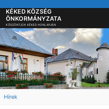
Ugrás
a
KÉKED KÖZSÉG
tartalomra
ÖNKORMÁNYZATA
KÖSZÖNTJÜK KÉKED HONLAPJÁN
Keresése:
Hírek