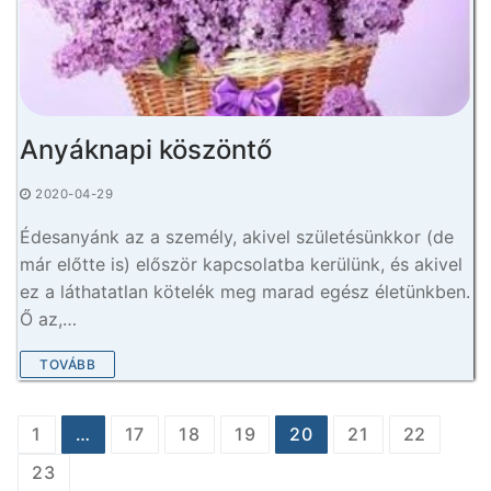
Anyáknapi köszöntő
2020-04-29
Édesanyánk az a személy, akivel születésünkkor (de
már előtte is) először kapcsolatba kerülünk, és akivel
ez a láthatatlan kötelék meg marad egész életünkben.
Ő az,…
TOVÁBB
Bejegyzés
1
…
17
18
19
20
21
22
navigáció
23